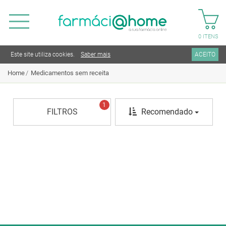
0
ITENS
Este site utiliza cookies.
Saber mais
ACEITO
Home
Medicamentos sem receita
1
FILTROS
Recomendado