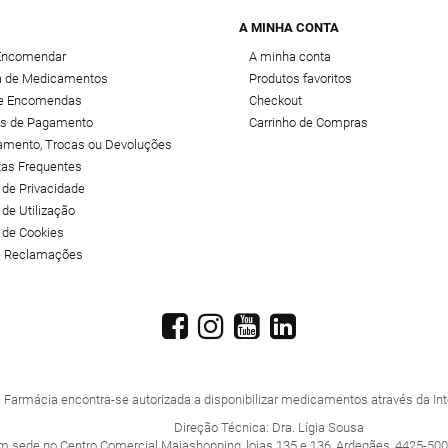
A MINHA CONTA
Encomendar
A minha conta
 de Medicamentos
Produtos favoritos
de Encomendas
Checkout
s de Pagamento
Carrinho de Compras
amento, Trocas ou Devoluções
tas Frequentes
a de Privacidade
 de Utilização
a de Cookies
de Reclamações
 Farmácia encontra-se autorizada a disponibilizar medicamentos através da Inte
Direção Técnica: Dra. Lígia Sousa
m sede no Centro Comercial Maiashopping, lojas 135 e 136, Ardegães, 4425-500