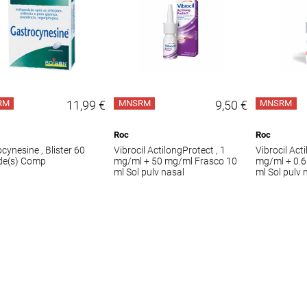
RM
11,99 €
MNSRM
9,50 €
MNSRM
Roc
Roc
cynesine , Blister 60
Vibrocil ActilongProtect , 1
Vibrocil Act
de(s) Comp
mg/ml + 50 mg/ml Frasco 10
mg/ml + 0.6
ml Sol pulv nasal
ml Sol pulv 