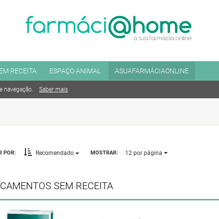
EM RECEITA
ESPAÇO ANIMAL
ASUAFARMÁCIAONLINE
de navegação.
Saber mais
12
por página
 POR:
MOSTRAR:
Recomendado
ICAMENTOS SEM RECEITA