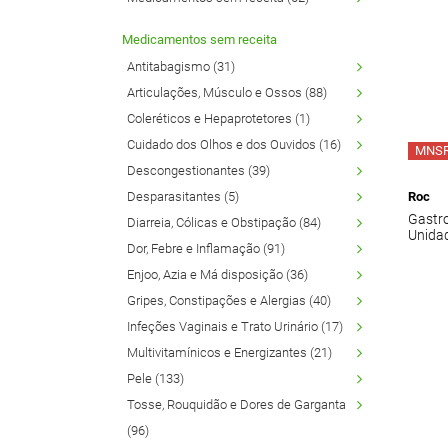
Descongestionantes
Medicamentos sem receita
Desparasitantes
Antitabagismo (31)
Diarreia, Cólicas e Obstipação
Articulações, Músculo e Ossos (88)
Dor, Febre e Inflamação
Coleréticos e Hepaprotetores (1)
Enjoo, Azia e Má disposição
Cuidado dos Olhos e dos Ouvidos (16)
MNS
Gripes, Constipações e Alergias
Descongestionantes (39)
Desparasitantes (5)
Roc
Infeções Vaginais e Trato Urinário
Gastro
Diarreia, Cólicas e Obstipação (84)
Multivitamínicos e Energizantes
Unida
Dor, Febre e Inflamação (91)
Pele
Enjoo, Azia e Má disposição (36)
Tosse, Rouquidão e Dores de Garganta
Gripes, Constipações e Alergias (40)
Tranquilidade e Problemas do Sono
Infeções Vaginais e Trato Urinário (17)
Multivitamínicos e Energizantes (21)
Pele (133)
Tosse, Rouquidão e Dores de Garganta
(96)