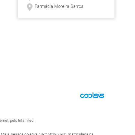
Farmácia Moreira Barros
rnet, pelo Infarmed.
 Maia, pessoa coletiva NIPC 501950931 matriculada na