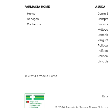
FARMÁCIA HOME
AJUDA
Home
Como 
Serviços
Compra
Contactos
Envio 
Método
Cancel
Pergun
Polític
Política
Polític
Livro 
© 2026 Farmácia Home
Esta
© 2026 Farmácia Sousa Torres S.A, co