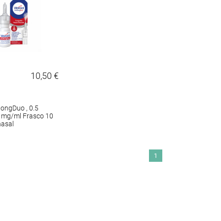
10,50 €
ilongDuo , 0.5
 mg/ml Frasco 10
nasal
1