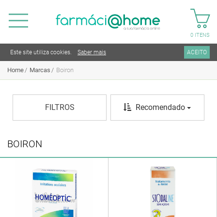
0
ITENS
Este site utiliza cookies.
Saber mais
ACEITO
Home
Marcas
Boiron
FILTROS
Recomendado
BOIRON