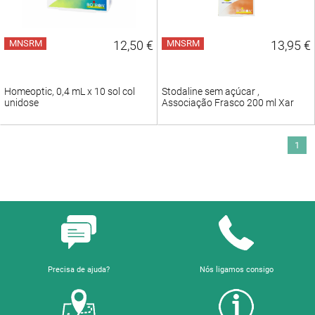
MNSRM
12,50 €
MNSRM
13,95 €
Homeoptic, 0,4 mL x 10 sol col
Stodaline sem açúcar ,
unidose
Associação Frasco 200 ml Xar
1
Precisa de ajuda?
Nós ligamos consigo