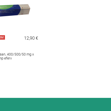
RM
12,90 €
san, 400/500/50 mg x
mp eferv