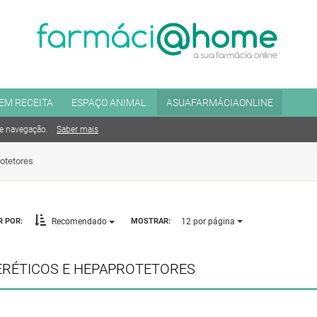
EM RECEITA
ESPAÇO ANIMAL
ASUAFARMÁCIAONLINE
de navegação.
Saber mais
otetores
12
por página
 POR:
MOSTRAR:
Recomendado
RÉTICOS E HEPAPROTETORES