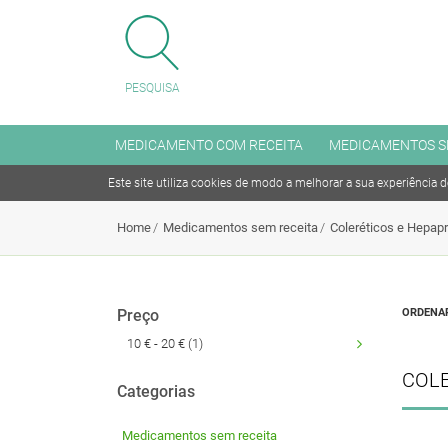
FECHAR MENU
PESQUISA
MENU
MEDICAMENTO COM RECEITA
MEDICAMENTOS S
Este site utiliza cookies de modo a melhorar a sua experiência 
Medicamento com receita
Home
Medicamentos sem receita
Coleréticos e Hepapr
Medicamentos sem receita
Preço
ORDENAR
10 € - 20 € (1)
Antitabagismo
COLE
Articulações, Músculo e Ossos
Categorias
Coleréticos e Hepaprotetores
Medicamentos sem receita
Cuidado dos Olhos e dos Ouvidos