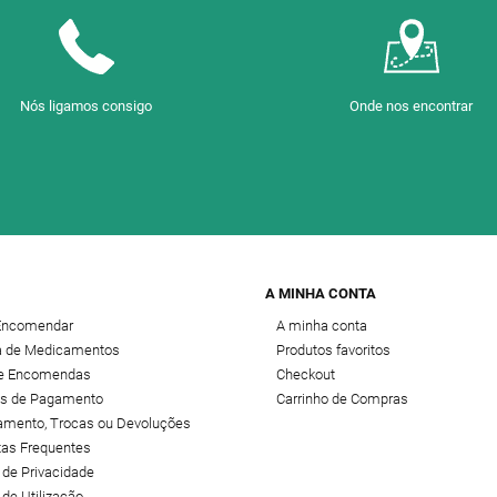
Nós ligamos consigo
Onde nos encontrar
A MINHA CONTA
Encomendar
A minha conta
 de Medicamentos
Produtos favoritos
de Encomendas
Checkout
s de Pagamento
Carrinho de Compras
amento, Trocas ou Devoluções
tas Frequentes
a de Privacidade
 de Utilização