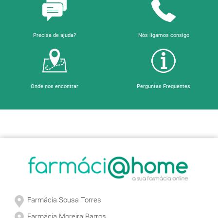
Precisa de ajuda?
Nós ligamos consigo
Onde nos encontrar
Perguntas Frequentes
Sobre a Farmácia
Farmácia Sousa Torres
Farmácia Moreira Barros