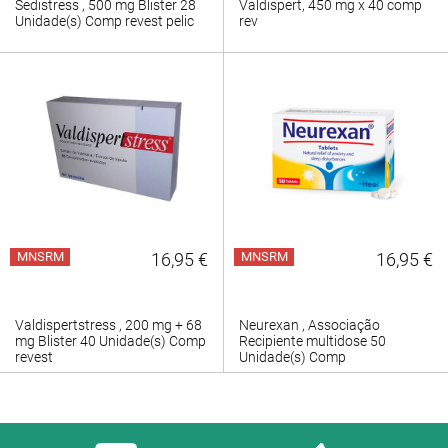
Sedistress , 500 mg Blister 28
Valdispert, 450 mg x 40 comp
Unidade(s) Comp revest pelic
rev
MNSRM
16,95 €
MNSRM
16,95 €
Valdispertstress , 200 mg + 68
Neurexan , Associação
mg Blister 40 Unidade(s) Comp
Recipiente multidose 50
revest
Unidade(s) Comp