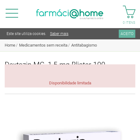
0
ITENS
Este site utiliza cookies.
Saber mais
ACEITO
Home
Medicamentos sem receita
Antitabagismo
Dextazin MG, 1.5 mg Blister 100
Unidade(s) Comp
Disponibilidade limitada