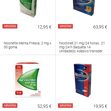
MNSRM
12,95 €
MNSRM
63,95 €
Nicorette Menta Fresca, 2 mg x
Nicotinell 21 mg/24 horas , 21
30 goma
mg/24 h Saqueta 14
Unidade(s) Adesivo transder
MNSRM
52,95 €
MNSRM
19,95 €