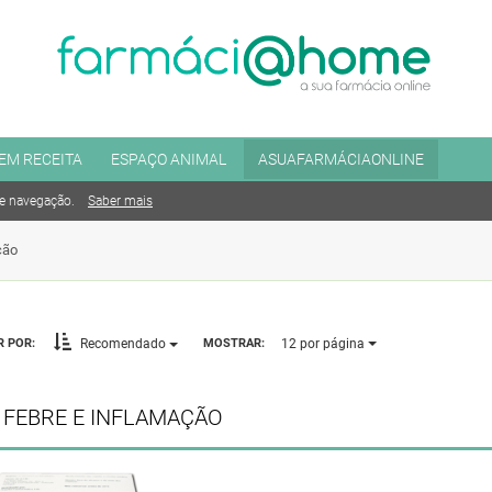
EM RECEITA
ESPAÇO ANIMAL
ASUAFARMÁCIAONLINE
de navegação.
Saber mais
ção
12
por página
 POR:
MOSTRAR:
Recomendado
 FEBRE E INFLAMAÇÃO