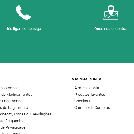
Nós ligamos consigo
Onde nos encontrar
A MINHA CONTA
Encomendar
A minha conta
 de Medicamentos
Produtos favoritos
de Encomendas
Checkout
s de Pagamento
Carrinho de Compras
amento, Trocas ou Devoluções
tas Frequentes
a de Privacidade
 de Utilização