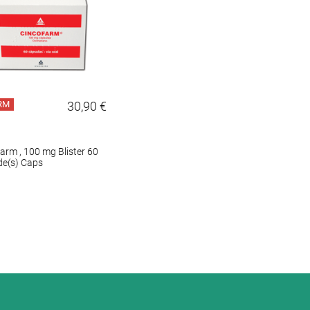
RM
30,90 €
arm , 100 mg Blister 60
de(s) Caps