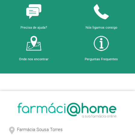
Precisa de ajuda?
Nós ligamos consigo
Onde nos encontrar
Perguntas Frequentes
Sobre a Farmácia
Farmácia Sousa Torres