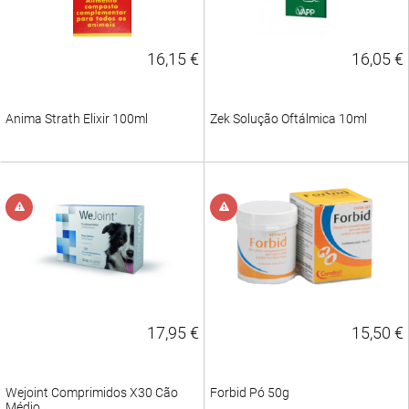
16,15 €
16,05 €
Anima Strath Elixir 100ml
Zek Solução Oftálmica 10ml
17,95 €
15,50 €
Wejoint Comprimidos X30 Cão
Forbid Pó 50g
Médio