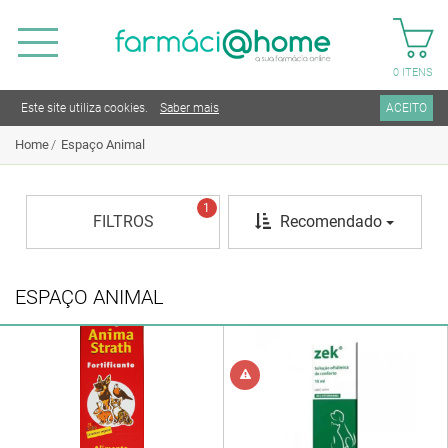
0
ITENS
Este site utiliza cookies.
Saber mais
ACEITO
Home
Espaço Animal
1
FILTROS
Recomendado
ESPAÇO ANIMAL