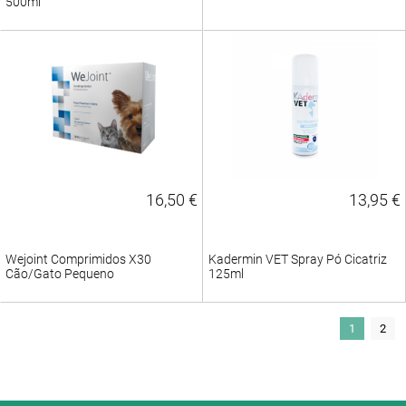
500ml
16,50 €
13,95 €
Wejoint Comprimidos X30
Kadermin VET Spray Pó Cicatriz
Cão/Gato Pequeno
125ml
1
2