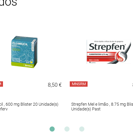
ados
M
8,50 €
MNSRM
il , 600 mg Blister 20 Unidade(s)
Strepfen Mel e limão , 8.75 mg Bli
ferv
Unidade(s) Past