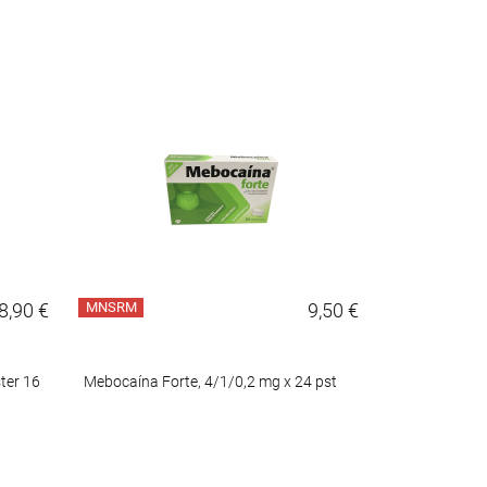
8,90 €
MNSRM
9,50 €
MNSRM
ster 16
Mebocaína Forte, 4/1/0,2 mg x 24 pst
Levotuss, 6 