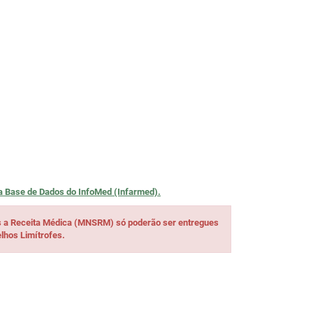
na
Base de Dados do InfoMed (Infarmed).
s a Receita Médica (MNSRM) só poderão ser entregues
lhos Limítrofes.