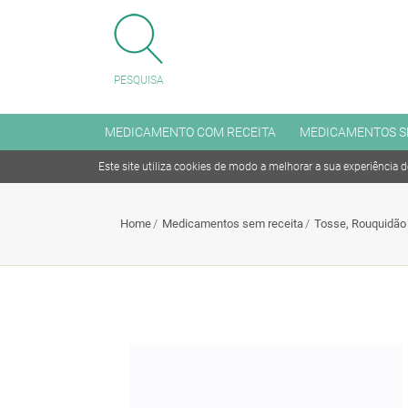
FECHAR MENU
PESQUISA
MENU
MEDICAMENTO COM RECEITA
MEDICAMENTOS S
Este site utiliza cookies de modo a melhorar a sua experiência 
Medicamento com receita
Home
Medicamentos sem receita
Tosse, Rouquidão
Medicamentos sem receita
Antitabagismo
Articulações, Músculo e Ossos
Coleréticos e Hepaprotetores
Cuidado dos Olhos e dos Ouvidos