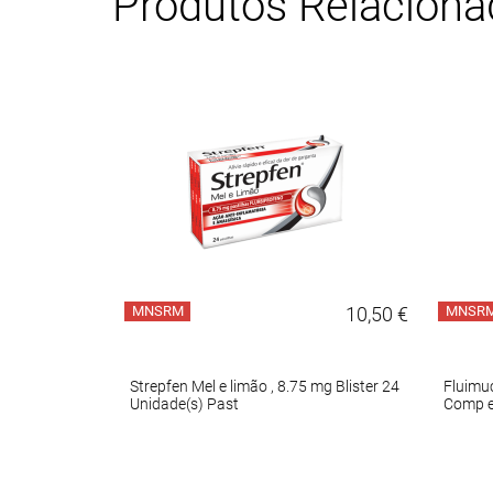
Produtos Relacion
10,95 €
MNSRM
10,50 €
MNSR
,6 mg/mL-
Strepfen Mel e limão , 8.75 mg Blister 24
Fluimuc
Unidade(s) Past
Comp e