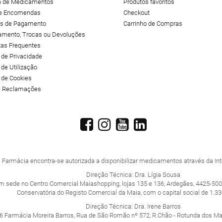
 de Medicamentos
Produtos favoritos
de Encomendas
Checkout
s de Pagamento
Carrinho de Compras
amento, Trocas ou Devoluções
tas Frequentes
a de Privacidade
 de Utilização
a de Cookies
de Reclamações
 Farmácia encontra-se autorizada a disponibilizar medicamentos através da Inte
Direção Técnica: Dra. Lígia Sousa
m sede no Centro Comercial Maiashopping, lojas 135 e 136, Ardegães, 4425-500
Conservatória do Registo Comercial da Maia, com o capital social de 1.33
Direção Técnica: Dra. Irene Barros
6 Farmácia Moreira Barros, Rua de São Romão nº 572, R.Chão - Rotunda dos M