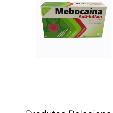
Descongestionantes
Desparasitantes
Diarreia, Cólicas e Obstipação
Dor, Febre e Inflamação
Enjoo, Azia e Má disposição
Gripes, Constipações e Alergias
Infeções Vaginais e Trato Urinário
Multivitamínicos e Energizantes
Pele
Tosse, Rouquidão e Dores de Garganta
Tranquilidade e Problemas do Sono