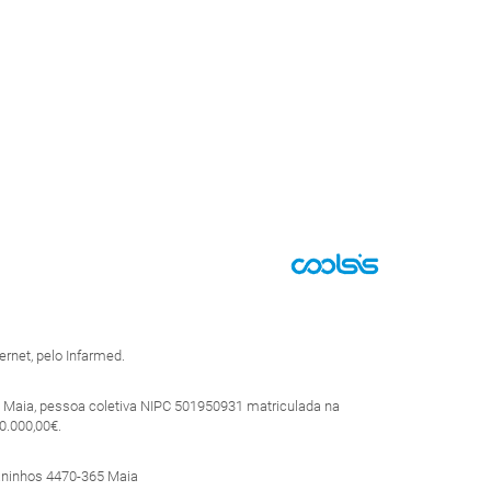
rnet, pelo Infarmed.
 Maia, pessoa coletiva NIPC 501950931 matriculada na
0.000,00€.
aninhos 4470-365 Maia