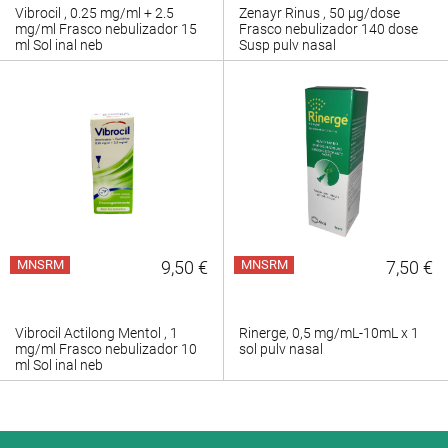
Vibrocil , 0.25 mg/ml + 2.5
Zenayr Rinus , 50 µg/dose
mg/ml Frasco nebulizador 15
Frasco nebulizador 140 dose
ml Sol inal neb
Susp pulv nasal
MNSRM
9,50 €
MNSRM
7,50 €
Vibrocil Actilong Mentol , 1
Rinerge, 0,5 mg/mL-10mL x 1
mg/ml Frasco nebulizador 10
sol pulv nasal
ml Sol inal neb