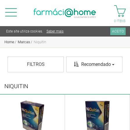
0
ITENS
Este site utiliza cookies.
Saber mais
ACEITO
Home
Marcas
Niquitin
FILTROS
Recomendado
NIQUITIN