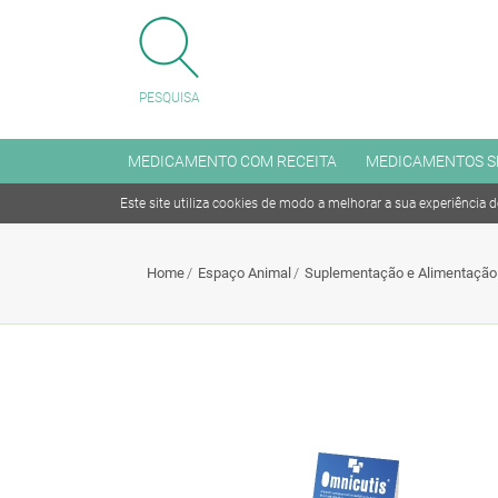
FECHAR MENU
PESQUISA
MENU
MEDICAMENTO COM RECEITA
MEDICAMENTOS S
Este site utiliza cookies de modo a melhorar a sua experiência 
Medicamento com receita
Home
Espaço Animal
Suplementação e Alimentação
Medicamentos sem receita
Antitabagismo
Articulações, Músculo e Ossos
Coleréticos e Hepaprotetores
Cuidado dos Olhos e dos Ouvidos