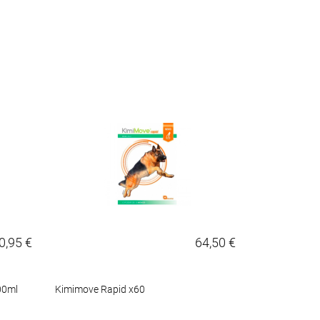
0,95 €
64,50 €
00ml
Kimimove Rapid x60
WeCalm Compr