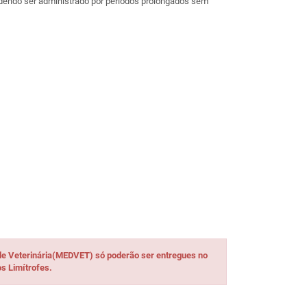
podendo ser administrado por períodos prolongados sem
de Veterinária(MEDVET) só poderão ser entregues no
s Limítrofes.