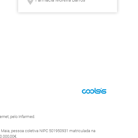
Farmácia Moreira Barros
rnet, pelo Infarmed.
 Maia, pessoa coletiva NIPC 501950931 matriculada na
0.000,00€.