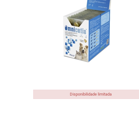
Descongestionantes
Desparasitantes
Diarreia, Cólicas e Obstipação
Dor, Febre e Inflamação
Enjoo, Azia e Má disposição
Gripes, Constipações e Alergias
Infeções Vaginais e Trato Urinário
Multivitamínicos e Energizantes
Pele
Tosse, Rouquidão e Dores de Garganta
Disponibilidade limitada
Tranquilidade e Problemas do Sono