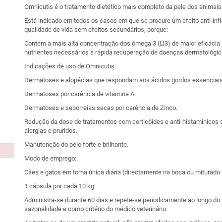
Omnicutis é o tratamento dietético mais completo da pele dos animais
Está indicado em todos os casos em que se procure um efeito anti-inf
qualidade de vida sem efeitos secundários, porque:
Contém a mais alta concentração dos ómega 3 (Ω3) de maior eficáci
nutrientes necessários à rápida recuperação de doenças dermatológic
Indicações de uso de Omnicutis:
Dermatoses e alopécias que respondam aos ácidos gordos essenciais
Dermatoses por carência de vitamina A.
Dermatoses e seborreias secas por carência de Zinco.
Redução da dose de tratamentos com corticóides e anti-histamínicos 
alergias e pruridos.
Manutenção do pêlo forte e brilhante.
Modo de emprego:
Cães e gatos em toma única diária (directamente na boca ou miturado
1 cápsula por cada 10 kg.
Administra-se durante 60 dias e repete-se periodicamente ao longo do
sazonalidade e como critério do médico veterinário.