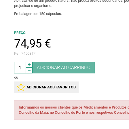
Ao tratar-se de um produto natural, não produz efeitos secundários, 
prejudicar o organismo.
Embalagem de 150 cápsulas.
PREÇO:
74,95 €
Ref. 7450817
ADICIONAR AO CARRINHO
ou
ADICIONAR AOS FAVORITOS
Informamos os nossos clientes que os Medicamentos e Produtos 
Concelho da Maia, no Concelho do Porto e nos respetivos Concelho