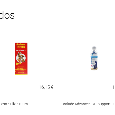
ados
16,15 €
1
trath Elixir 100ml
Oralade Advanced GI+ Support 5