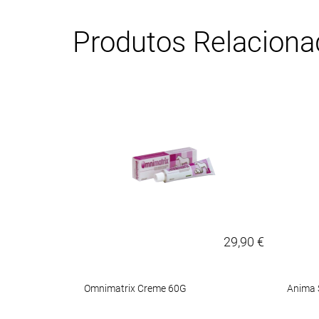
Produtos Relacion
17,95 €
29,90 €
 Cão Médio
Omnimatrix Creme 60G
Anima S