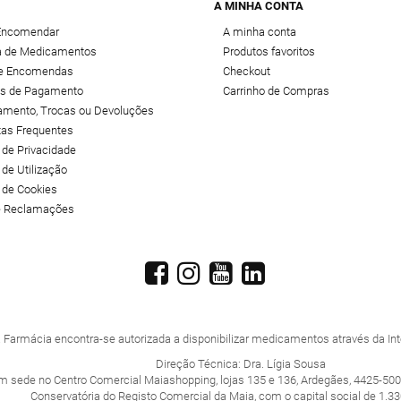
A MINHA CONTA
Encomendar
A minha conta
 de Medicamentos
Produtos favoritos
de Encomendas
Checkout
s de Pagamento
Carrinho de Compras
amento, Trocas ou Devoluções
tas Frequentes
a de Privacidade
 de Utilização
a de Cookies
de Reclamações
 Farmácia encontra-se autorizada a disponibilizar medicamentos através da Inte
Direção Técnica: Dra. Lígia Sousa
m sede no Centro Comercial Maiashopping, lojas 135 e 136, Ardegães, 4425-500
Conservatória do Registo Comercial da Maia, com o capital social de 1.33