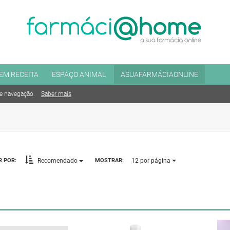
EM RECEITA
ESPAÇO ANIMAL
ASUAFARMÁCIAONLINE
de navegação.
Saber mais
12
por página
 POR:
MOSTRAR:
Recomendado