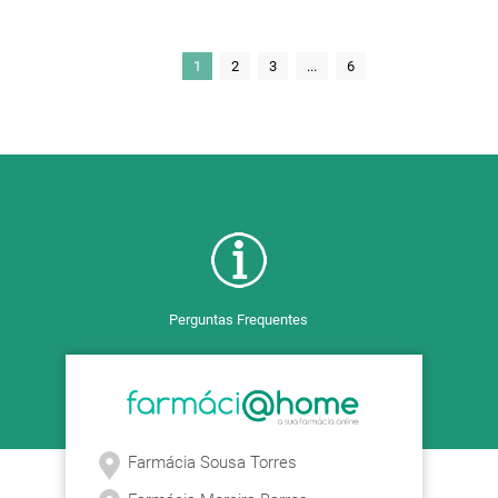
1
2
3
...
6
Perguntas Frequentes
Farmácia Sousa Torres