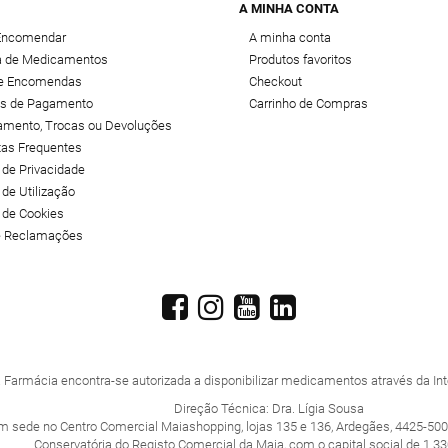
A MINHA CONTA
Encomendar
A minha conta
 de Medicamentos
Produtos favoritos
de Encomendas
Checkout
s de Pagamento
Carrinho de Compras
amento, Trocas ou Devoluções
tas Frequentes
a de Privacidade
 de Utilização
a de Cookies
de Reclamações
 Farmácia encontra-se autorizada a disponibilizar medicamentos através da Inte
Direção Técnica: Dra. Lígia Sousa
m sede no Centro Comercial Maiashopping, lojas 135 e 136, Ardegães, 4425-500
Conservatória do Registo Comercial da Maia, com o capital social de 1.33