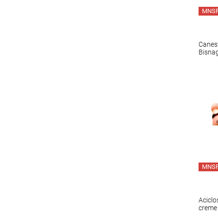
MNS
Canest
Bisnag
MNS
Aciclo
creme