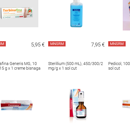
RM
5,95 €
MNSRM
7,95 €
MNSRM
afina Generis MG, 10
Sterillium (500 mL), 450/300/2
Pedicol, 10
5 g x 1 creme bisnaga
mg/g x 1 sol cut
sol cut