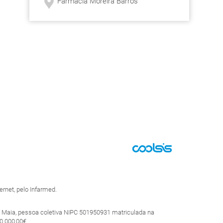
Farmácia Moreira Barros
rnet, pelo Infarmed.
 Maia, pessoa coletiva NIPC 501950931 matriculada na
0.000,00€.