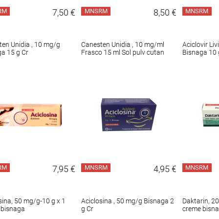
RM
7,50 €
MNSRM
8,50 €
MNSRM
en Unidia , 10 mg/g
Canesten Unidia , 10 mg/ml
Aciclovir Li
a 15 g Cr
Frasco 15 ml Sol pulv cutan
Bisnaga 10 
RM
7,95 €
MNSRM
4,95 €
MNSRM
sina, 50 mg/g-10 g x 1
Aciclosina , 50 mg/g Bisnaga 2
Daktarin, 2
 bisnaga
g Cr
creme bisn