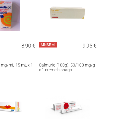
8,90 €
MNSRM
9,95 €
0 mg/mL-15 mL x 1
Calmurid (100g), 50/100 mg/g
x 1 creme bisnaga