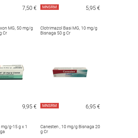
7,50 €
MNSRM
5,95 €
vixon MG, 50 mg/g
Clotrimazol Basi MG, 10 mg/g
g Cr
Bisnaga 50 g Cr
9,95 €
MNSRM
6,95 €
0 mg/g-15 g x 1
Canesten , 10 mg/g Bisnaga 20
aga
g Cr