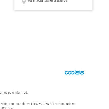
Farmácia Moreira Barros
rnet, pelo Infarmed.
 Maia, pessoa coletiva NIPC 501950931 matriculada na
0.000,00€.