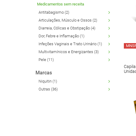
Medicamentos sem receita
Descongestionantes
Antitabagismo (2)
Desparasitantes
Articulações, Músculo e Ossos (2)
Diarreia, Cólicas e Obstipação
Diarreia, Cólicas e Obstipação (4)
Dor, Febre e Inflamação
Dor, Febre e Inflamação (1)
Enjoo, Azia e Má disposição
Infeções Vaginais e Trato Urinário (1)
MNS
Gripes, Constipações e Alergias
Multivitamínicos e Energizantes (3)
Pele (11)
Infeções Vaginais e Trato Urinário
Capila
Multivitamínicos e Energizantes
Unida
Marcas
Pele
Niquitin (1)
Tosse, Rouquidão e Dores de Garganta
Outras (36)
Tranquilidade e Problemas do Sono