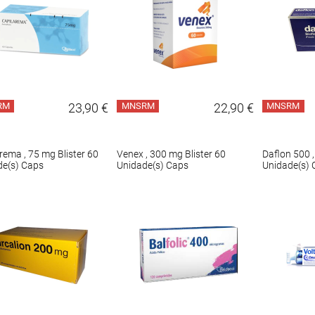
RM
23,90 €
MNSRM
22,90 €
MNSRM
rema , 75 mg Blister 60
Venex , 300 mg Blister 60
Daflon 500 ,
de(s) Caps
Unidade(s) Caps
Unidade(s) 