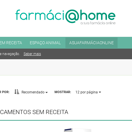
EM RECEITA
ESPAÇO ANIMAL
ASUAFARMÁCIAONLINE
de navegação.
Saber mais
12
por página
 POR:
MOSTRAR:
Recomendado
ICAMENTOS SEM RECEITA