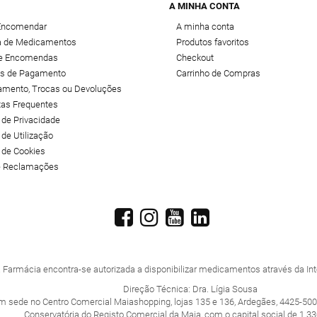
A MINHA CONTA
Encomendar
A minha conta
 de Medicamentos
Produtos favoritos
de Encomendas
Checkout
s de Pagamento
Carrinho de Compras
amento, Trocas ou Devoluções
tas Frequentes
a de Privacidade
 de Utilização
a de Cookies
de Reclamações
 Farmácia encontra-se autorizada a disponibilizar medicamentos através da Inte
Direção Técnica: Dra. Lígia Sousa
m sede no Centro Comercial Maiashopping, lojas 135 e 136, Ardegães, 4425-500
Conservatória do Registo Comercial da Maia, com o capital social de 1.33