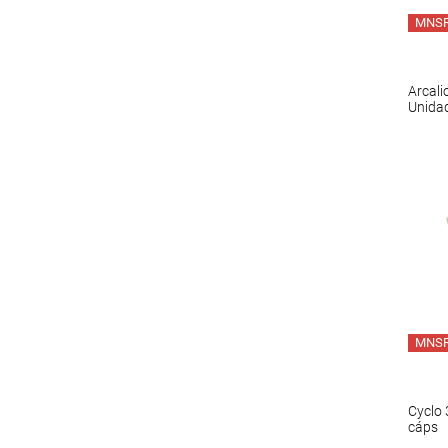
MNS
Arcali
Unida
MNS
Cyclo
cáps