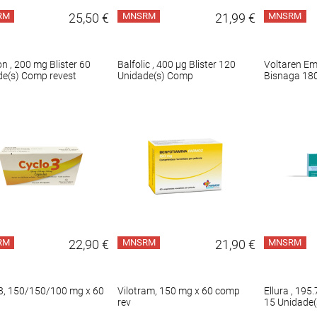
RM
25,50 €
MNSRM
21,99 €
MNSRM
on , 200 mg Blister 60
Balfolic , 400 µg Blister 120
Voltaren Em
de(s) Comp revest
Unidade(s) Comp
Bisnaga 180
RM
22,90 €
MNSRM
21,90 €
MNSRM
 3, 150/150/100 mg x 60
Vilotram, 150 mg x 60 comp
Ellura , 195.
rev
15 Unidade(