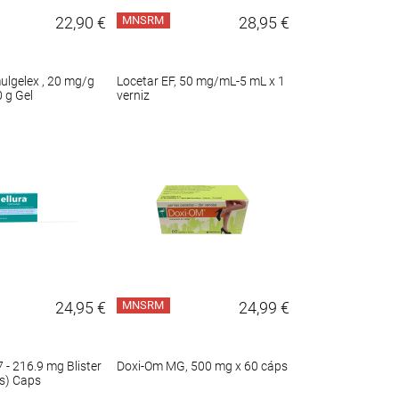
22,90 €
MNSRM
28,95 €
ulgelex , 20 mg/g
Locetar EF, 50 mg/mL-5 mL x 1
 g Gel
verniz
24,95 €
MNSRM
24,99 €
7 - 216.9 mg Blister
Doxi-Om MG, 500 mg x 60 cáps
s) Caps