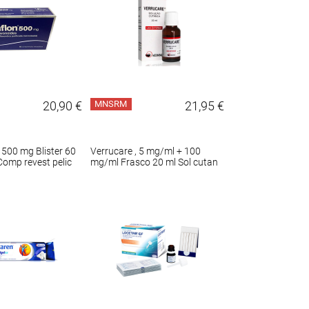
20,90 €
MNSRM
21,95 €
 500 mg Blister 60
Verrucare , 5 mg/ml + 100
Comp revest pelic
mg/ml Frasco 20 ml Sol cutan