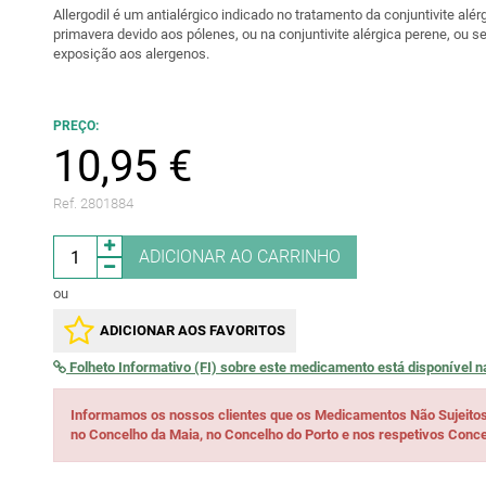
Allergodil é um antialérgico indicado no tratamento da conjuntivite alé
primavera devido aos pólenes, ou na conjuntivite alérgica perene, ou s
exposição aos alergenos.
PREÇO:
10,95 €
Ref. 2801884
ADICIONAR AO CARRINHO
ou
ADICIONAR AOS FAVORITOS
Folheto Informativo (FI) sobre este medicamento está disponível 
Informamos os nossos clientes que os Medicamentos Não Sujeito
no Concelho da Maia, no Concelho do Porto e nos respetivos Conce