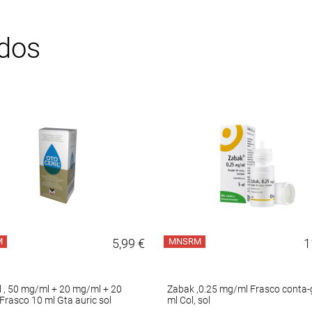
ados
M
5,99 €
MNSRM
1
l , 50 mg/ml + 20 mg/ml + 20
Zabak ,0.25 mg/ml Frasco conta-
rasco 10 ml Gta auric sol
ml Col, sol