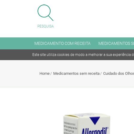
FECHAR MENU
PESQUISA
MENU
MEDICAMENTO COM RECEITA
MEDICAMENTOS S
Este site utiliza cookies de modo a melhorar a sua experiência 
Medicamento com receita
Home
Medicamentos sem receita
Cuidado dos Olho
Medicamentos sem receita
Antitabagismo
Articulações, Músculo e Ossos
Coleréticos e Hepaprotetores
Cuidado dos Olhos e dos Ouvidos