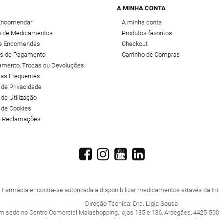
A MINHA CONTA
Encomendar
A minha conta
 de Medicamentos
Produtos favoritos
de Encomendas
Checkout
s de Pagamento
Carrinho de Compras
amento, Trocas ou Devoluções
tas Frequentes
a de Privacidade
 de Utilização
a de Cookies
de Reclamações
 Farmácia encontra-se autorizada a disponibilizar medicamentos através da Inte
Direção Técnica: Dra. Lígia Sousa
m sede no Centro Comercial Maiashopping, lojas 135 e 136, Ardegães, 4425-500