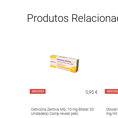
Produtos Relacion
10,95 €
MNSRM
5,95 €
MNSR
 1 sol col
Cetirizina Zentiva MG, 10 mg Blister 20
Otoceri
Unidade(s) Comp revest pelic
mg/ml F