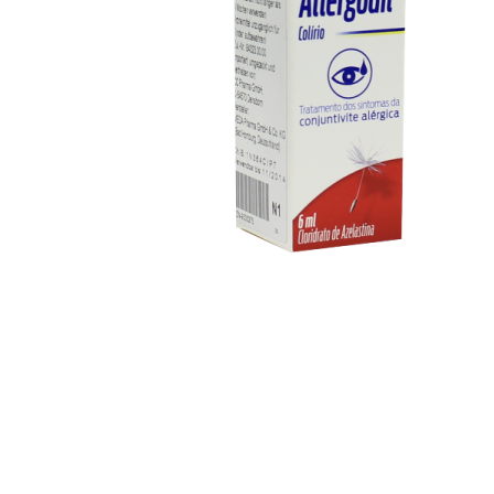
Descongestionantes
Desparasitantes
Diarreia, Cólicas e Obstipação
Dor, Febre e Inflamação
Enjoo, Azia e Má disposição
Gripes, Constipações e Alergias
Infeções Vaginais e Trato Urinário
Multivitamínicos e Energizantes
Pele
Tosse, Rouquidão e Dores de Garganta
Tranquilidade e Problemas do Sono