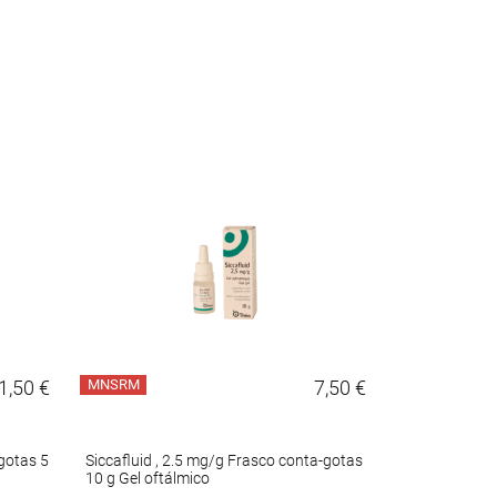
1,50 €
MNSRM
7,50 €
MNSRM
gotas 5
Siccafluid , 2.5 mg/g Frasco conta-gotas
Vidisic Gel, 2
10 g Gel oftálmico
bisnaga