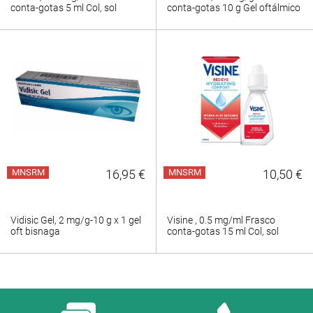
conta-gotas 5 ml Col, sol
conta-gotas 10 g Gel oftálmico
MNSRM
16,95 €
MNSRM
10,50 €
Vidisic Gel, 2 mg/g-10 g x 1 gel
Visine , 0.5 mg/ml Frasco
oft bisnaga
conta-gotas 15 ml Col, sol