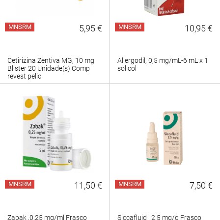
MNSRM
5,95 €
MNSRM
10,95 €
Cetirizina Zentiva MG, 10 mg
Allergodil, 0,5 mg/mL-6 mL x 1
Blister 20 Unidade(s) Comp
sol col
revest pelic
MNSRM
11,50 €
MNSRM
7,50 €
Zabak ,0.25 mg/ml Frasco
Siccafluid , 2.5 mg/g Frasco