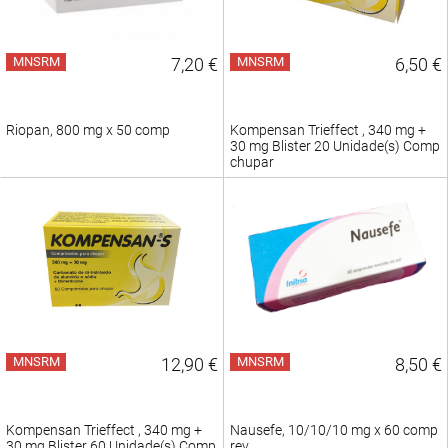
MNSRM
7,20 €
MNSRM
6,50 €
Riopan, 800 mg x 50 comp
Kompensan Trieffect , 340 mg +
30 mg Blister 20 Unidade(s) Comp
chupar
MNSRM
12,90 €
MNSRM
8,50 €
Kompensan Trieffect , 340 mg +
Nausefe, 10/10/10 mg x 60 comp
30 mg Blister 60 Unidade(s) Comp
rev