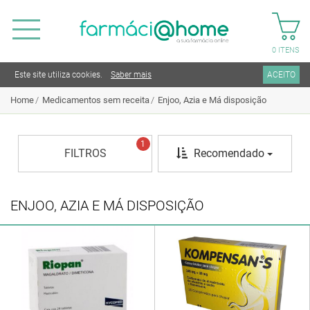
0
ITENS
Este site utiliza cookies.
Saber mais
ACEITO
Home
Medicamentos sem receita
Enjoo, Azia e Má disposição
1
FILTROS
Recomendado
ENJOO, AZIA E MÁ DISPOSIÇÃO