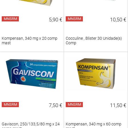
MNSRM
5,90 €
MNSRM
10,50 €
Kompensan, 340 mg x 20 comp
Cocculine , Blister 30 Unidade(s)
mast
Comp
MNSRM
7,50 €
MNSRM
11,50 €
Gaviscon, 250/133,5/80 mg x 24
Kompensan, 340 mg x 60 comp