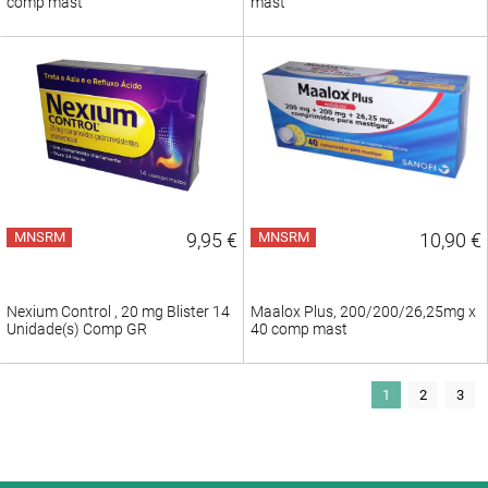
comp mast
mast
MNSRM
9,95 €
MNSRM
10,90 €
Nexium Control , 20 mg Blister 14
Maalox Plus, 200/200/26,25mg x
Unidade(s) Comp GR
40 comp mast
1
2
3