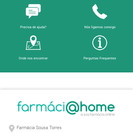
Precisa de ajuda?
Nós ligamos consigo
Onde nos encontrar
Perguntas Frequentes
Sobre a Farmácia
Farmácia Sousa Torres