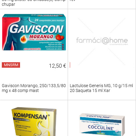
chupar
MNSRM
12,50 €
MNSRM
8,95 €
Gaviscon Morango, 250/133,5/80
Lactulose Generis MG, 10 g/15 ml
mg x 48 comp mast
20 Saqueta 15 ml Xar