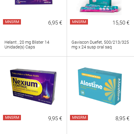
MNSRM
6,95 €
MNSRM
15,50 €
Helant , 20 mg Blister 14
Gaviscon Duefet, 500/213/325
Unidade(s) Caps
mg x 24 susp oral saq
MNSRM
9,95 €
MNSRM
8,95 €