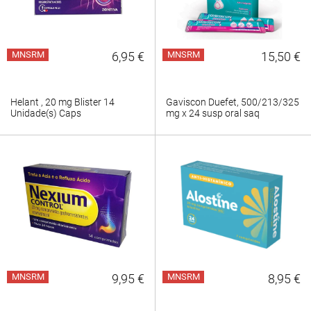
MNSRM
6,95 €
MNSRM
15,50 €
Helant , 20 mg Blister 14
Gaviscon Duefet, 500/213/325
Unidade(s) Caps
mg x 24 susp oral saq
MNSRM
9,95 €
MNSRM
8,95 €