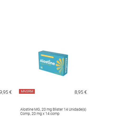
9,95 €
MNSRM
8,95 €
MNSRM
Alostine MG, 20 mg Blister 14 Unidade(s)
Proton , 20 m
Comp, 20 mg x 14 comp
Caps GR