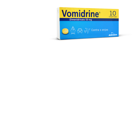
Descongestionantes
Desparasitantes
Diarreia, Cólicas e Obstipação
Dor, Febre e Inflamação
Enjoo, Azia e Má disposição
Gripes, Constipações e Alergias
Infeções Vaginais e Trato Urinário
Multivitamínicos e Energizantes
Pele
Tosse, Rouquidão e Dores de Garganta
Tranquilidade e Problemas do Sono