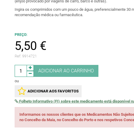
(enjoo provocado por viagens de carro, barco e outras).
Ingira os comprimidos com um pouco de água, preferencialmente 30 m
recomendação médica ou farmacêutica.
PREÇO:
5,50 €
Ref. 9914721
ADICIONAR AO CARRINHO
ou
ADICIONAR AOS FAVORITOS
Folheto Informativo (FI) sobre este medicamento está disponível 
Informamos os nossos clientes que os Medicamentos Não Sujeito
no Concelho da Maia, no Concelho do Porto e nos respetivos Conce