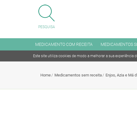
FECHAR MENU
PESQUISA
MENU
MEDICAMENTO COM RECEITA
MEDICAMENTOS S
Este site utiliza cookies de modo a melhorar a sua experiência 
Medicamento com receita
Home
Medicamentos sem receita
Enjoo, Azia e Má 
Medicamentos sem receita
Antitabagismo
Articulações, Músculo e Ossos
Coleréticos e Hepaprotetores
Cuidado dos Olhos e dos Ouvidos