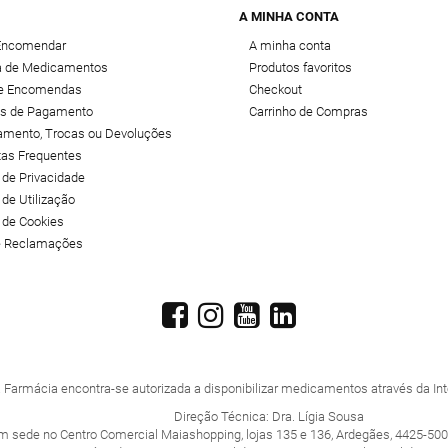
A MINHA CONTA
Encomendar
A minha conta
 de Medicamentos
Produtos favoritos
de Encomendas
Checkout
s de Pagamento
Carrinho de Compras
amento, Trocas ou Devoluções
tas Frequentes
a de Privacidade
 de Utilização
a de Cookies
de Reclamações
 Farmácia encontra-se autorizada a disponibilizar medicamentos através da Inte
Direção Técnica: Dra. Lígia Sousa
m sede no Centro Comercial Maiashopping, lojas 135 e 136, Ardegães, 4425-500