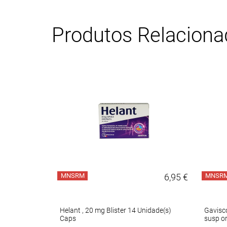
Produtos Relacion
8,50 €
MNSRM
6,95 €
MNSR
+ 106.5 mg +
Helant , 20 mg Blister 14 Unidade(s)
Gavisc
de(s) Comp
Caps
susp or