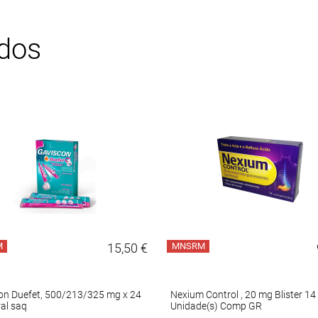
ados
M
15,50 €
MNSRM
on Duefet, 500/213/325 mg x 24
Nexium Control , 20 mg Blister 14
al saq
Unidade(s) Comp GR