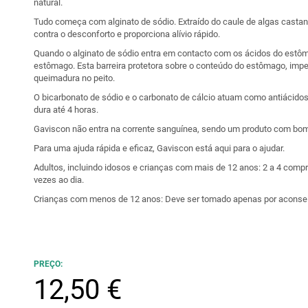
natural.
Tudo começa com alginato de sódio. Extraído do caule de algas casta
contra o desconforto e proporciona alívio rápido.
Quando o alginato de sódio entra em contacto com os ácidos do estô
estômago. Esta barreira protetora sobre o conteúdo do estômago, im
queimadura no peito.
O bicarbonato de sódio e o carbonato de cálcio atuam como antiácidos
dura até 4 horas.
Gaviscon não entra na corrente sanguínea, sendo um produto com bom 
Para uma ajuda rápida e eficaz, Gaviscon está aqui para o ajudar.
Adultos, incluindo idosos e crianças com mais de 12 anos: 2 a 4 comprim
vezes ao dia.
Crianças com menos de 12 anos: Deve ser tomado apenas por acons
PREÇO:
12,50 €