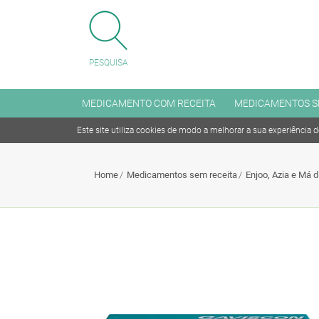
FECHAR MENU
PESQUISA
MENU
MEDICAMENTO COM RECEITA
MEDICAMENTOS S
Este site utiliza cookies de modo a melhorar a sua experiência 
Medicamento com receita
Home
Medicamentos sem receita
Enjoo, Azia e Má 
Medicamentos sem receita
Antitabagismo
Articulações, Músculo e Ossos
Coleréticos e Hepaprotetores
Cuidado dos Olhos e dos Ouvidos