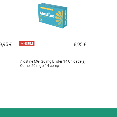
9,95 €
MNSRM
8,95 €
MNSRM
Alostine MG, 20 mg Blister 14 Unidade(s)
Proton , 20 m
Comp, 20 mg x 14 comp
Caps GR