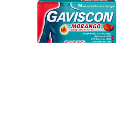
Descongestionantes
Desparasitantes
Diarreia, Cólicas e Obstipação
Dor, Febre e Inflamação
Enjoo, Azia e Má disposição
Gripes, Constipações e Alergias
Infeções Vaginais e Trato Urinário
Multivitamínicos e Energizantes
Pele
Tosse, Rouquidão e Dores de Garganta
Tranquilidade e Problemas do Sono