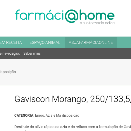
EM RECEITA
ESPAÇO ANIMAL
ASUAFARMÁCIAONLINE
de navegação.
Saber mais
disposição
Gaviscon Morango, 250/133,
CATEGORIA:
Enjoo, Azia e Má disposição
Desfrute do alívio rápido da azia e do refluxo com a formulação de G