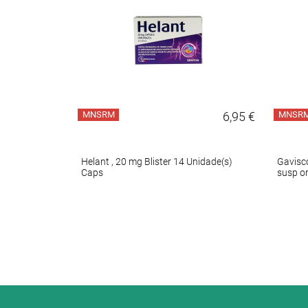
5,50 €
MNSRM
6,95 €
MNSR
mp
Helant , 20 mg Blister 14 Unidade(s)
Gavisc
Caps
susp or