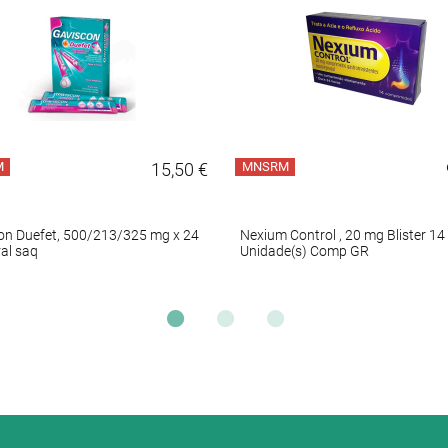
M
15,50 €
MNSRM
on Duefet, 500/213/325 mg x 24
Nexium Control , 20 mg Blister 14
al saq
Unidade(s) Comp GR