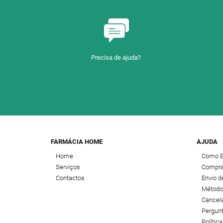
Precisa de ajuda?
FARMÁCIA HOME
AJUDA
Home
Como 
Serviços
Compra
Contactos
Envio 
Método
Cancel
Pergun
Polític