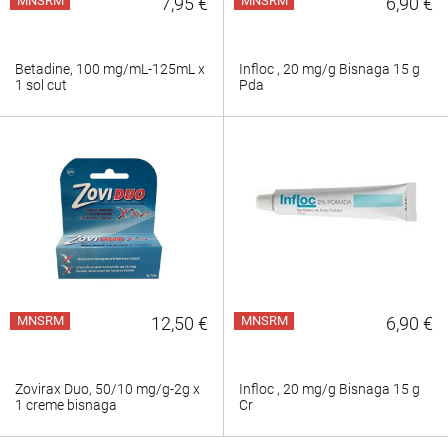
MNSRM
7,95 €
MNSRM
6,90 €
Betadine, 100 mg/mL-125mL x
Infloc , 20 mg/g Bisnaga 15 g
1 sol cut
Pda
MNSRM
12,50 €
MNSRM
6,90 €
Zovirax Duo, 50/10 mg/g-2g x
Infloc , 20 mg/g Bisnaga 15 g
1 creme bisnaga
Cr