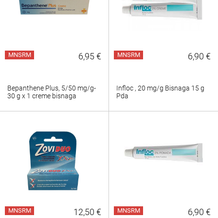
MNSRM
6,95 €
MNSRM
6,90 €
Bepanthene Plus, 5/50 mg/g-
Infloc , 20 mg/g Bisnaga 15 g
30 g x 1 creme bisnaga
Pda
MNSRM
12,50 €
MNSRM
6,90 €