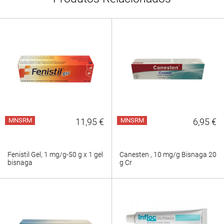
MNSRM
11,95 €
MNSRM
6,95 €
Fenistil Gel, 1 mg/g-50 g x 1 gel
Canesten , 10 mg/g Bisnaga 20
bisnaga
g Cr