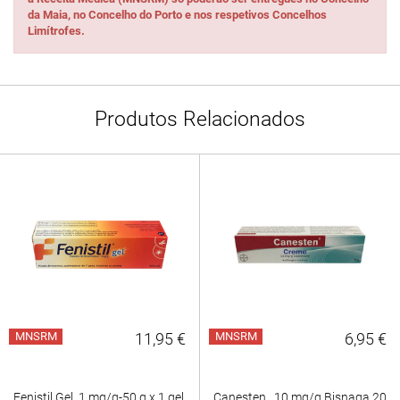
da Maia, no Concelho do Porto e nos respetivos Concelhos
Limítrofes.
Produtos Relacionados
MNSRM
11,95 €
MNSRM
6,95 €
Fenistil Gel, 1 mg/g-50 g x 1 gel
Canesten , 10 mg/g Bisnaga 20