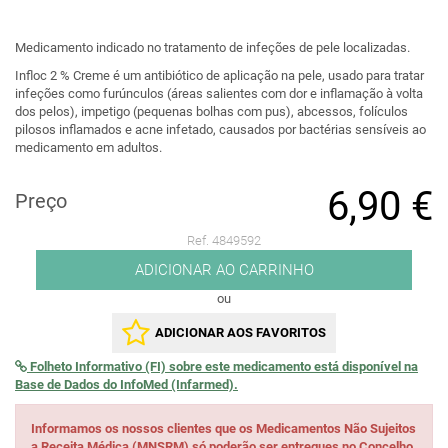
Medicamento indicado no tratamento de infeções de pele localizadas.
Infloc 2 % Creme é um antibiótico de aplicação na pele, usado para tratar
infeções como furúnculos (áreas salientes com dor e inflamação à volta
dos pelos), impetigo (pequenas bolhas com pus), abcessos, folículos
pilosos inflamados e acne infetado, causados por bactérias sensíveis ao
medicamento em adultos.
6,90 €
Preço
Ref. 4849592
ADICIONAR AO CARRINHO
ou
ADICIONAR AOS FAVORITOS
Folheto Informativo (FI) sobre este medicamento está disponível na
Base de Dados do InfoMed (Infarmed).
Informamos os nossos clientes que os Medicamentos Não Sujeitos
a Receita Médica (MNSRM) só poderão ser entregues no Concelho