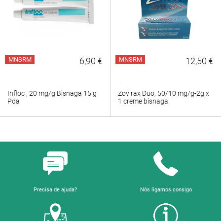
MNSRM
6,90 €
MNSRM
12,50 €
Infloc , 20 mg/g Bisnaga 15 g
Zovirax Duo, 50/10 mg/g-2g x
Pda
1 creme bisnaga
Precisa de ajuda?
Nós ligamos consigo