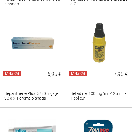
bisnaga
g Cr
MNSRM
6,95 €
MNSRM
7,95 €
Bepanthene Plus, 5/50 mg/g-
Betadine, 100 mg/mL-125mL x
30 g x 1 creme bisnaga
1 sol cut