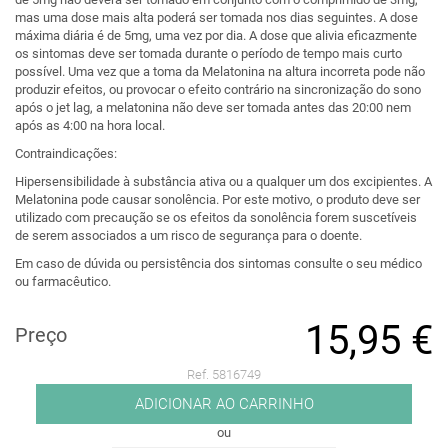
mas uma dose mais alta poderá ser tomada nos dias seguintes. A dose
máxima diária é de 5mg, uma vez por dia. A dose que alivia eficazmente
os sintomas deve ser tomada durante o período de tempo mais curto
possível. Uma vez que a toma da Melatonina na altura incorreta pode não
produzir efeitos, ou provocar o efeito contrário na sincronização do sono
após o jet lag, a melatonina não deve ser tomada antes das 20:00 nem
após as 4:00 na hora local.
Contraindicações:
Hipersensibilidade à substância ativa ou a qualquer um dos excipientes. A
Melatonina pode causar sonolência. Por este motivo, o produto deve ser
utilizado com precaução se os efeitos da sonolência forem suscetíveis
de serem associados a um risco de segurança para o doente.
Em caso de dúvida ou persistência dos sintomas consulte o seu médico
ou farmacêutico.
15,95 €
Preço
Ref. 5816749
ADICIONAR AO CARRINHO
ou