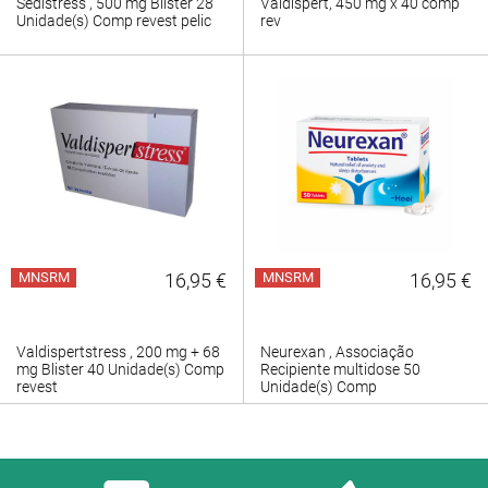
Sedistress , 500 mg Blister 28
Valdispert, 450 mg x 40 comp
Unidade(s) Comp revest pelic
rev
MNSRM
16,95 €
MNSRM
16,95 €
Valdispertstress , 200 mg + 68
Neurexan , Associação
mg Blister 40 Unidade(s) Comp
Recipiente multidose 50
revest
Unidade(s) Comp