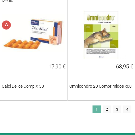
Médio
17,90 €
68,95 €
Calci Delice Comp X 30
Omnicondro 20 Comprimidos x60
1
2
3
4