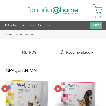
0
ITENS
Este site utiliza cookies.
Saber mais
ACEITO
Home
Espaço Animal
FILTROS
Recomendado
ESPAÇO ANIMAL