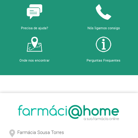
Precisa de ajuda?
Nós ligamos consigo
Onde nos encontrar
Perguntas Frequentes
Sobre a Farmácia
Farmácia Sousa Torres