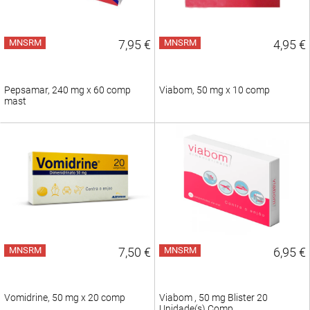
MNSRM
7,95 €
MNSRM
4,95 €
Pepsamar, 240 mg x 60 comp
Viabom, 50 mg x 10 comp
mast
MNSRM
7,50 €
MNSRM
6,95 €
Vomidrine, 50 mg x 20 comp
Viabom , 50 mg Blister 20
Unidade(s) Comp