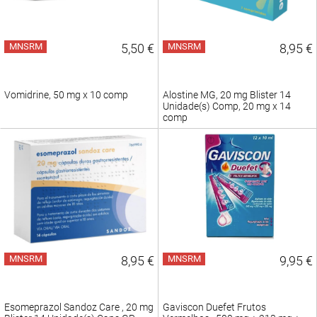
MNSRM
5,50 €
MNSRM
8,95 €
Vomidrine, 50 mg x 10 comp
Alostine MG, 20 mg Blister 14
Unidade(s) Comp, 20 mg x 14
comp
MNSRM
8,95 €
MNSRM
9,95 €
Esomeprazol Sandoz Care , 20 mg
Gaviscon Duefet Frutos