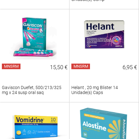
MNSRM
15,50 €
MNSRM
6,95 €
Gaviscon Duefet, 500/213/325
Helant , 20 mg Blister 14
mg x 24 susp oral saq
Unidade(s) Caps