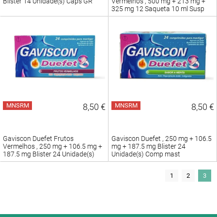
Blister 14 Unidade(s) Caps GR
Vermelhos , 500 mg + 213 mg +
325 mg 12 Saqueta 10 ml Susp
oral
MNSRM
8,50 €
MNSRM
8,50 €
Gaviscon Duefet Frutos
Gaviscon Duefet , 250 mg + 106.5
Vermelhos , 250 mg + 106.5 mg +
mg + 187.5 mg Blister 24
187.5 mg Blister 24 Unidade(s)
Unidade(s) Comp mast
Comp mast
1
2
3