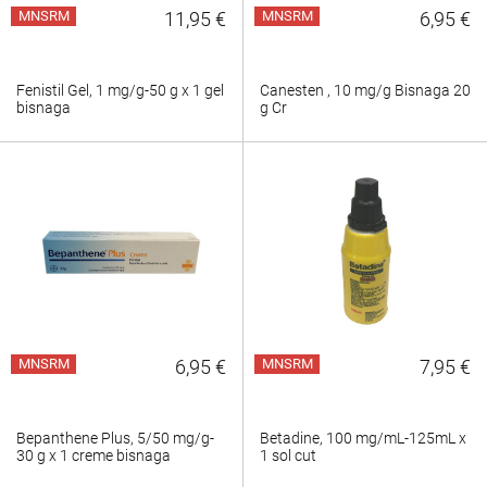
MNSRM
11,95 €
MNSRM
6,95 €
Fenistil Gel, 1 mg/g-50 g x 1 gel
Canesten , 10 mg/g Bisnaga 20
bisnaga
g Cr
MNSRM
6,95 €
MNSRM
7,95 €
Bepanthene Plus, 5/50 mg/g-
Betadine, 100 mg/mL-125mL x
30 g x 1 creme bisnaga
1 sol cut