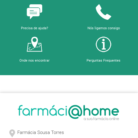
Precisa de ajuda?
Nós ligamos consigo
Onde nos encontrar
Perguntas Frequentes
Sobre a Farmácia
Farmácia Sousa Torres