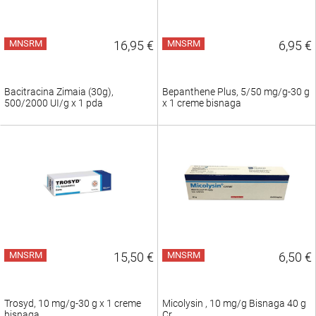
MNSRM
16,95 €
MNSRM
6,95 €
Bacitracina Zimaia (30g),
Bepanthene Plus, 5/50 mg/g-30 g
500/2000 UI/g x 1 pda
x 1 creme bisnaga
MNSRM
15,50 €
MNSRM
6,50 €
Trosyd, 10 mg/g-30 g x 1 creme
Micolysin , 10 mg/g Bisnaga 40 g
bisnaga
Cr