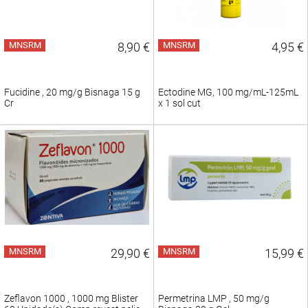
MNSRM
8,90 €
MNSRM
4,95 €
Fucidine , 20 mg/g Bisnaga 15 g
Ectodine MG, 100 mg/mL-125mL
Cr
x 1 sol cut
MNSRM
29,90 €
MNSRM
15,99 €
Zeflavon 1000 , 1000 mg Blister
Permetrina LMP , 50 mg/g