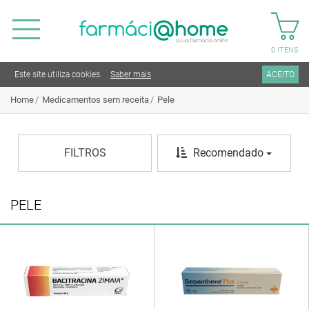
0
ITENS
Este site utiliza cookies.
Saber mais
ACEITO
Home
Medicamentos sem receita
Pele
FILTROS
Recomendado
PELE