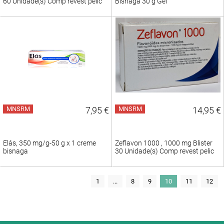
60 Unidade(s) Comp revest pelic
Bisnaga 30 g Gel
MNSRM
7,95 €
MNSRM
14,95 €
Elás, 350 mg/g-50 g x 1 creme
Zeflavon 1000 , 1000 mg Blister
bisnaga
30 Unidade(s) Comp revest pelic
1
...
8
9
10
11
12